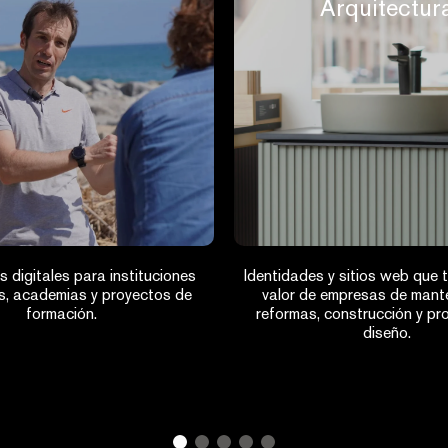
Arquitectur
s digitales para instituciones
Identidades y sitios web que t
s, academias y proyectos de
valor de empresas de mante
formación.
reformas, construcción y pr
diseño.
1
2
3
4
5