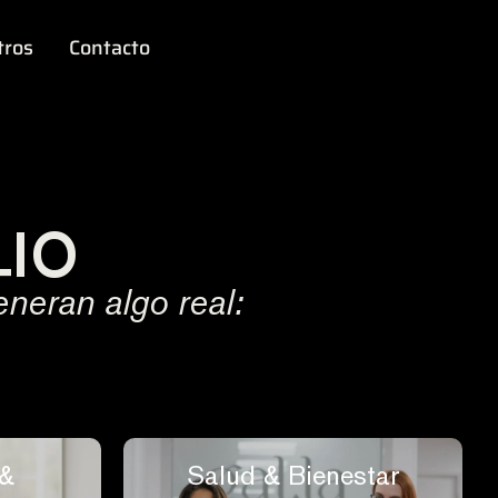
tros
Contacto
LIO
neran algo real:
 &
Salud & Bienestar